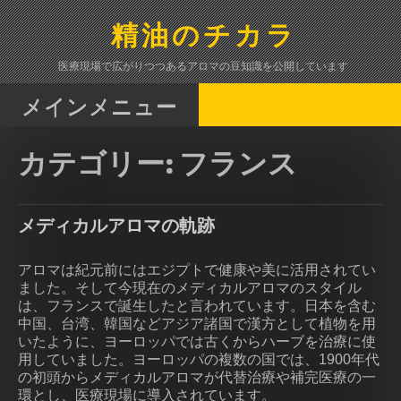
コ
ン
精油のチカラ
テ
ン
医療現場で広がりつつあるアロマの豆知識を公開しています
ツ
へ
メインメニュー
ス
キ
カテゴリー:
フランス
ッ
プ
メディカルアロマの軌跡
アロマは紀元前にはエジプトで健康や美に活用されてい
ました。そして今現在のメディカルアロマのスタイル
は、フランスで誕生したと言われています。日本を含む
中国、台湾、韓国などアジア諸国で漢方として植物を用
いたように、ヨーロッパでは古くからハーブを治療に使
用していました。ヨーロッパの複数の国では、1900年代
の初頭からメディカルアロマが代替治療や補完医療の一
環とし、医療現場に導入されています。